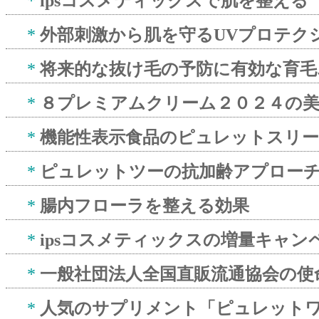
*
ipsコスメティックスで肌を整える
*
外部刺激から肌を守るUVプロテク
*
将来的な抜け毛の予防に有効な育毛
*
８プレミアムクリーム２０２４の美
*
機能性表示食品のピュレットスリ
*
ピュレットツーの抗加齢アプロー
*
腸内フローラを整える効果
*
ipsコスメティックスの増量キャン
*
一般社団法人全国直販流通協会の使
*
人気のサプリメント「ピュレット