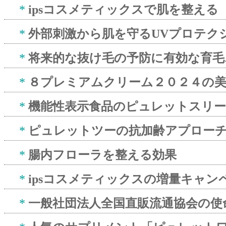
*
ipsコスメティックスで肌を整える
*
外部刺激から肌を守るUVプロテク
*
将来的な抜け毛の予防に有効な育毛
*
８プレミアムクリーム２０２４の美
*
機能性表示食品のピュレットスリ
*
ピュレットツーの抗加齢アプロー
*
腸内フローラを整える効果
*
ipsコスメティックスの増量キャン
*
一般社団法人全国直販流通協会の使